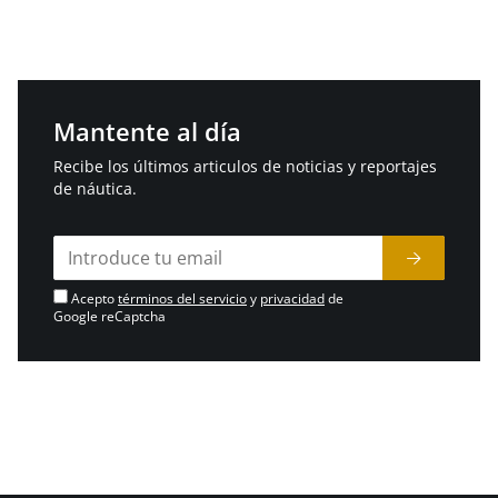
Mantente al día
Recibe los últimos articulos de noticias y reportajes
de náutica.
Acepto
términos del servicio
y
privacidad
de
Google reCaptcha