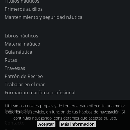
Títulos náuticos
Primeros auxilios
Mantenimiento y seguridad náutica
Libros náuticos
Material naútico
Guía náutica
Rutas
Travesías
Patrón de Recreo
Trabajar en el mar
Formación marítima profesional
Utilizamos cookies propias y de terceros para ofrecerte una mejor
Información
experiencia y servicio, en función de tus hábitos de navegación. Si
continúas navegando, consideramos que aceptas su uso.
Contacto
Aceptar
Más información