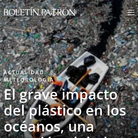
ACTUALIDAD
METEOROLOGÍA
El grave impacto
del plástico en los
océanos, una