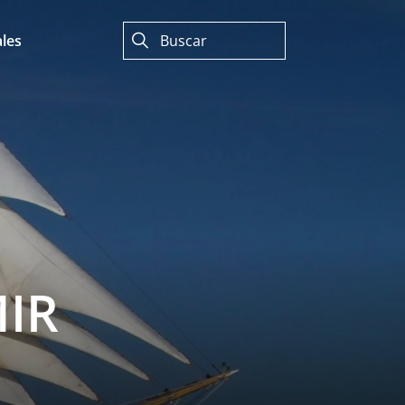
les
MIR