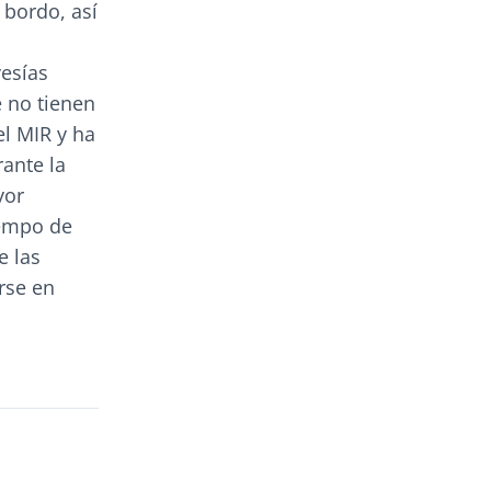
 bordo, así
vesías
e no tienen
el MIR y ha
rante la
yor
iempo de
e las
rse en