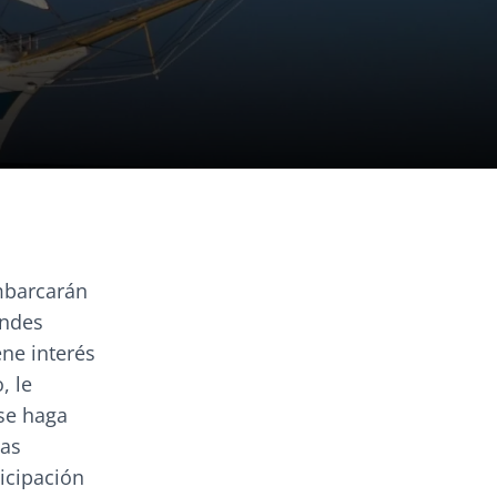
embarcarán
andes
ene interés
, le
se haga
nas
ticipación