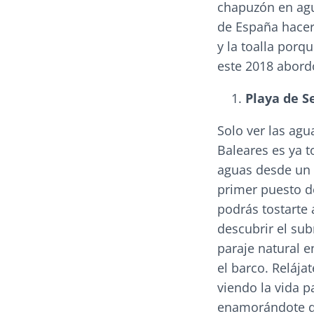
chapuzón en agu
de España hacer
y la toalla por
este 2018 abordo
Playa de Se
Solo ver las agu
Baleares es ya t
aguas desde un b
primer puesto de
podrás tostarte 
descubrir el su
paraje natural e
el barco. Reláj
viendo la vida p
enamorándote de