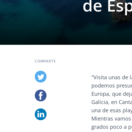
de Es
COMPARTE
"Visita unas de 
podemos presumi
Europa, que dej
Galicia, en Cant
una de esas play
Mientras vamos 
grados poco a p