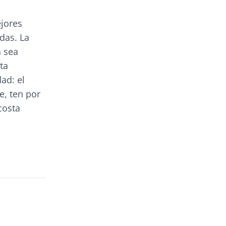
ejores
das. La
a sea
ta
ad: el
e, ten por
costa