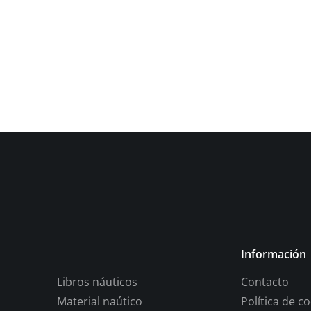
Información
Libros náuticos
Contacto
Material naútico
Política de c