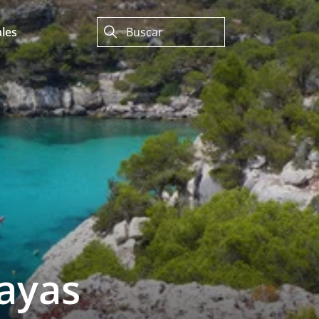
les
layas