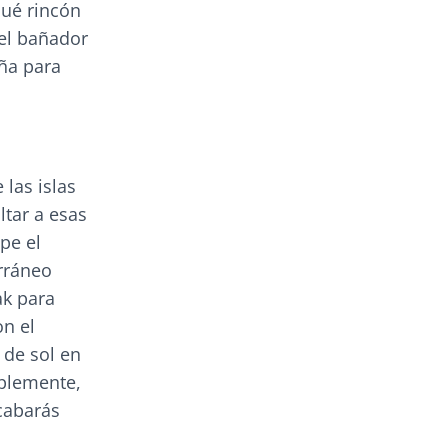
qué rincón
el bañador
aña para
 las islas
ltar a esas
pe el
erráneo
ak para
on el
 de sol en
mplemente,
acabarás