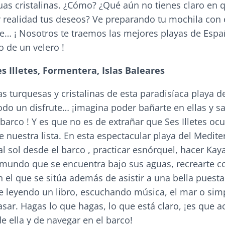
as cristalinas. ¿Cómo? ¿Qué aún no tienes claro en 
 realidad tus deseos? Ve preparando tu mochila con 
que… ¡ Nosotros te traemos las mejores playas de Esp
 de un velero !
s Illetes, Formentera, Islas Baleares
as turquesas y cristalinas de esta paradisíaca playa de
odo un disfrute… ¡imagina poder bañarte en ellas y sa
arco ! Y es que no es de extrañar que Ses Illetes ocu
 nuestra lista. En esta espectacular playa del Medit
al sol desde el barco , practicar esnórquel, hacer Kay
bmundo que se encuentra bajo sus aguas, recrearte c
n el que se sitúa además de asistir a una bella puesta
ate leyendo un libro, escuchando música, el mar o si
asar. Hagas lo que hagas, lo que está claro, ¡es que 
 ella y de navegar en el barco!