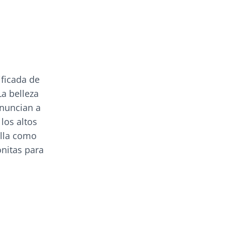
ificada de
La belleza
enuncian a
los altos
ella como
onitas para