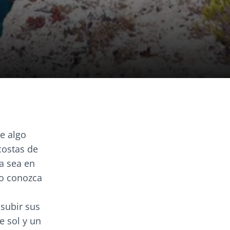
de algo
costas de
a sea en
no conozca
subir sus
e sol y un