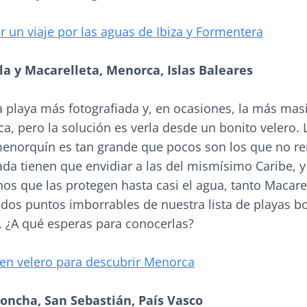
ir un viaje por las aguas de Ibiza y Formentera
la y Macarelleta, Menorca, Islas Baleares
a playa más fotografiada y, en ocasiones, la más mas
ca, pero la solución es verla desde un bonito velero. 
menorquín es tan grande que pocos son los que no r
da tienen que envidiar a las del mismísimo Caribe, y 
nos que las protegen hasta casi el agua, tanto Macar
 dos puntos imborrables de nuestra lista de playas b
8. ¿A qué esperas para conocerlas?
 en velero para descubrir Menorca
Concha, San Sebastián, País Vasco