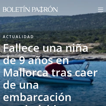
ACTUALIDAD
Fallece una niña
de 9 años en
Mallorca tras caer
de una
embarcación