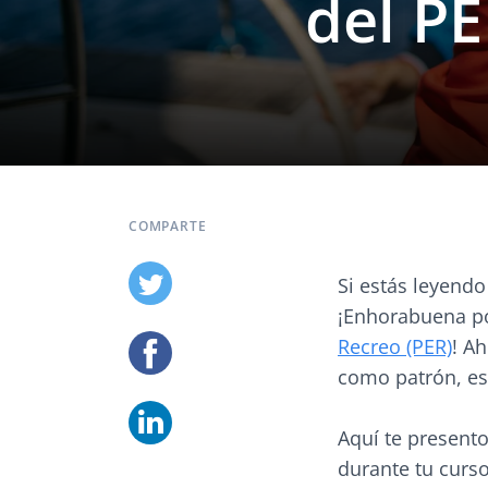
del P
COMPARTE
Si estás leyendo
¡Enhorabuena po
Recreo (PER)
! A
como patrón, es
Aquí te present
durante tu curso