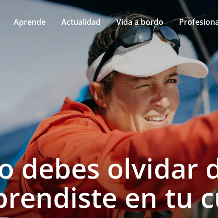
Aprende
Actualidad
Vida a bordo
Profesiona
 debes olvidar d
prendiste en tu 