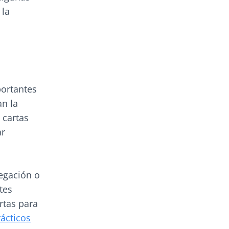
 la
portantes
an la
 cartas
ar
vegación o
tes
rtas para
rácticos