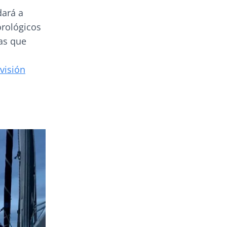
dará a
orológicos
cas que
visión