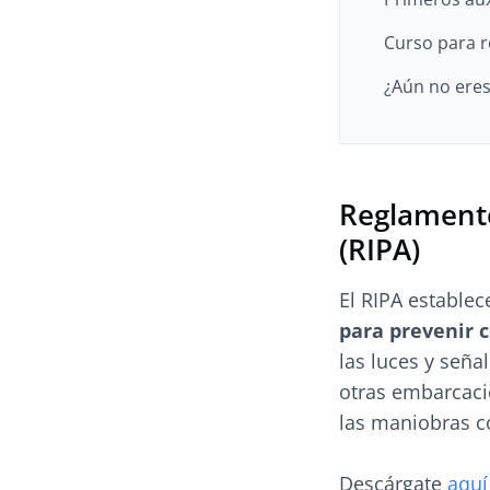
Curso para r
¿Aún no eres
Reglamento
(RIPA)
El RIPA establec
para prevenir c
las luces y seña
otras embarcaci
las maniobras c
Descárgate
aquí