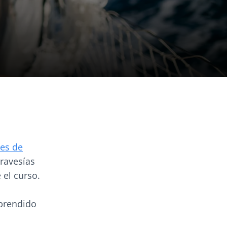
es de
travesías
 el curso.
aprendido