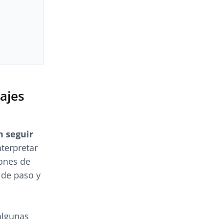
ajes
n seguir
terpretar
iones de
 de paso y
algunas