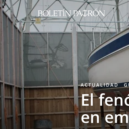
ACTUALIDAD
G
El fe
en em