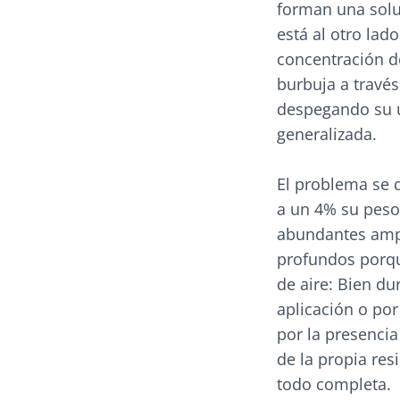
forman una solu
está al otro lad
concentración d
burbuja a travé
despegando su u
generalizada.
El problema se 
a un 4% su peso 
abundantes ampol
profundos porqu
de aire: Bien du
aplicación o por
por la presencia
de la propia res
todo completa.