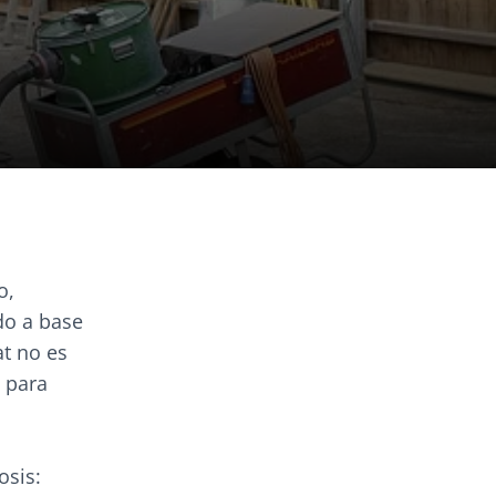
o,
do a base
at no es
 para
osis: