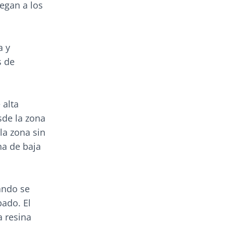
legan a los
a y
s de
 alta
sde la zona
la zona sin
na de baja
ando se
pado. El
a resina