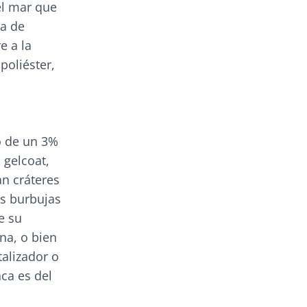
el mar que
ia de
e a la
poliéster,
o de un 3%
 gelcoat,
an cráteres
s burbujas
e su
ina, o bien
talizador o
nca es del