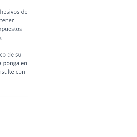
dhesivos de
ntener
ompuestos
.
sco de su
la ponga en
nsulte con