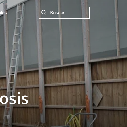
les
osis