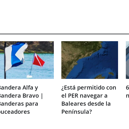
andera Alfa y
¿Está permitido con
6
Bandera Bravo |
el PER navegar a
Banderas para
Baleares desde la
buceadores
Península?