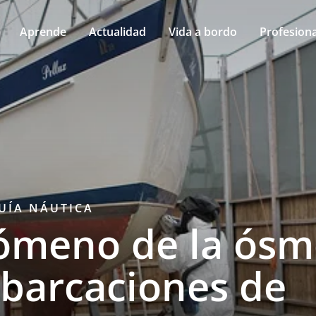
Aprende
Actualidad
Vida a bordo
Profesiona
UÍA NÁUTICA
nómeno de la ósm
barcaciones de