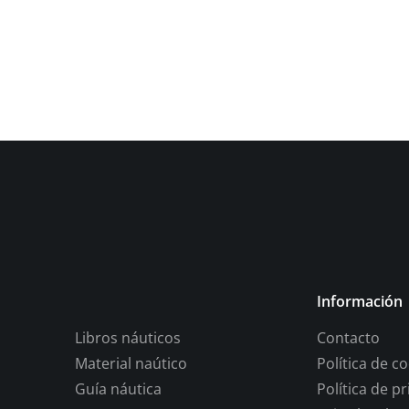
Información
Libros náuticos
Contacto
Material naútico
Política de c
Guía náutica
Política de p