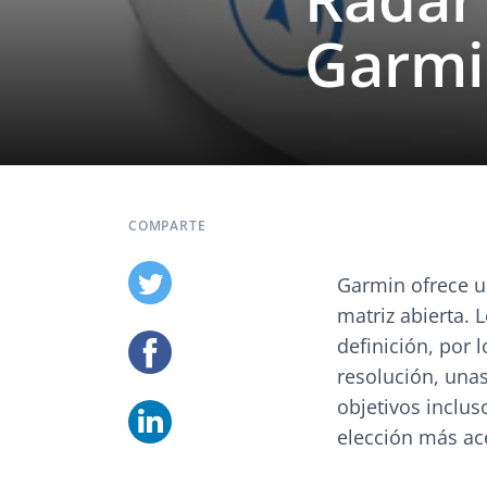
Garmi
COMPARTE
Garmin ofrece u
matriz abierta. 
definición, por 
resolución, una
objetivos inclus
elección más ace