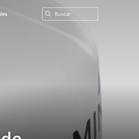
les
 de