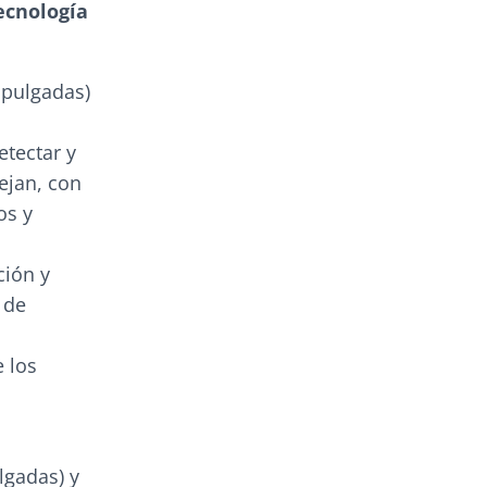
ecnología
 pulgadas)
tectar y
ejan, con
os y
ción y
 de
 los
lgadas) y