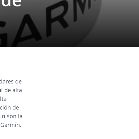
dares de
l de alta
lta
ción de
in son la
a Garmin.