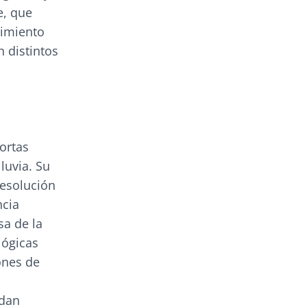
e, que
vimiento
n distintos
ortas
luvia. Su
resolución
ncia
sa de la
lógicas
ones de
udan