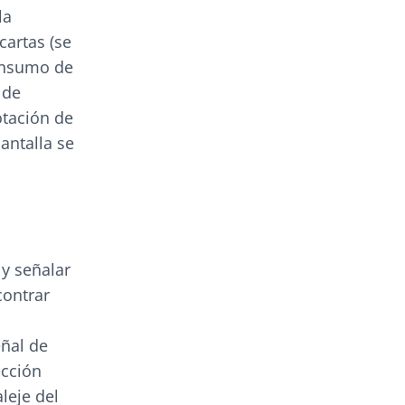
la
cartas (se
onsumo de
 de
otación de
antalla se
y señalar
contrar
eñal de
ección
leje del