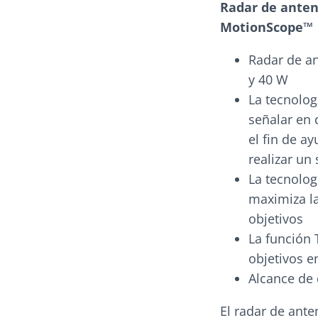
Radar de anten
MotionScope™
Radar de an
y 40 W
La tecnolog
señalar en 
el fin de a
realizar un
La tecnolog
maximiza la
objetivos
La función 
objetivos e
Alcance de
El radar de ante