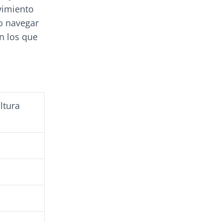
vimiento
 o navegar
n los que
ltura