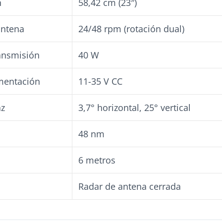
h
58,42 cm (23″)
antena
24/48 rpm (rotación dual)
ansmisión
40 W
imentación
11-35 V CC
az
3,7° horizontal, 25° vertical
a
48 nm
6 metros
Radar de antena cerrada