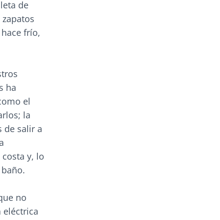
leta de
, zapatos
hace frío,
stros
s ha
 como el
rlos; la
 de salir a
a
costa y, lo
 baño.
 que no
 eléctrica