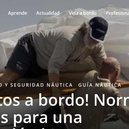
Aprende
Actualidad
Vida a bordo
Profesiona
 Y SEGURIDAD NÁUTICA
GUÍA NÁUTICA
tos a bordo! No
as para una