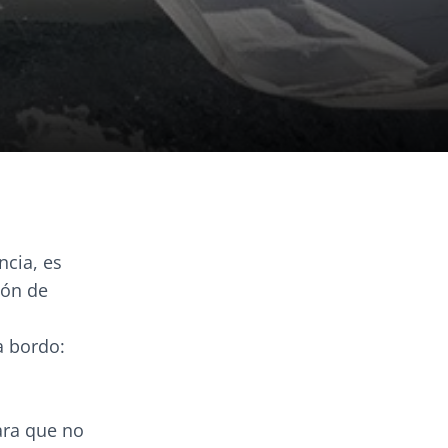
ncia, es
ión de
a bordo:
ara que no