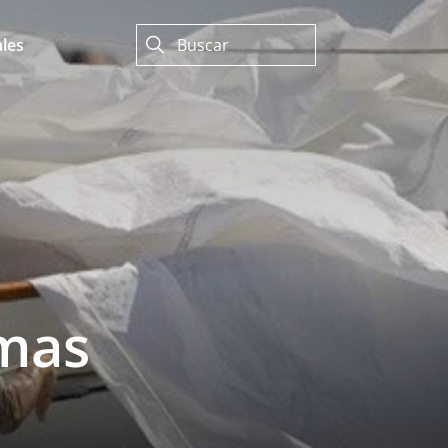
les
rmas