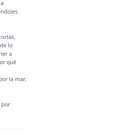
la
éndoles
cortas,
de lo
ner a
por qué
or la mar,
 por