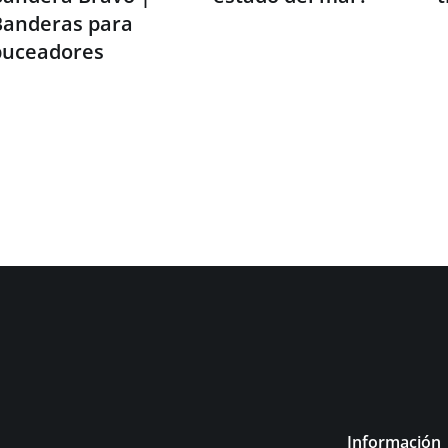
Banderas para
buceadores
Información