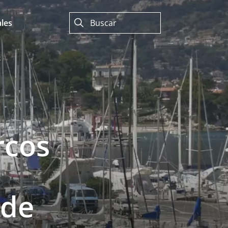
les
rcos
sde