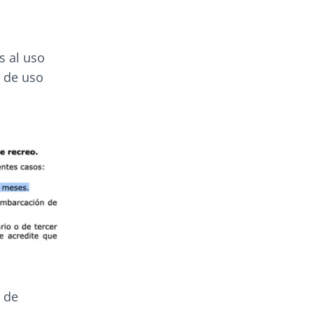
s al uso
l de uso
 de