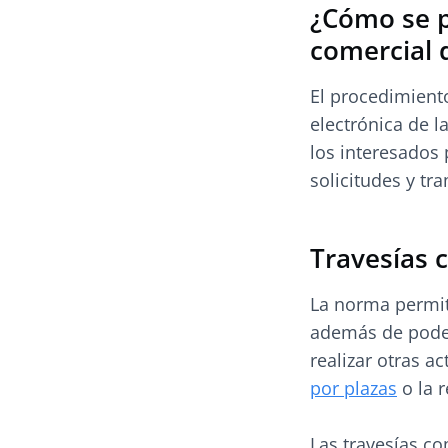
¿Cómo se p
comercial 
El procedimient
electrónica de l
los interesados
solicitudes y tr
Travesías 
La norma permit
además de poder 
realizar otras a
por plazas
o la r
Las travesías c