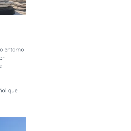
ro entorno
nen
e
ñol que