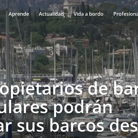
Aprende
Actualidad
Vida a bordo
Profesiona
opietarios de ba
culares podrán
ar sus barcos de