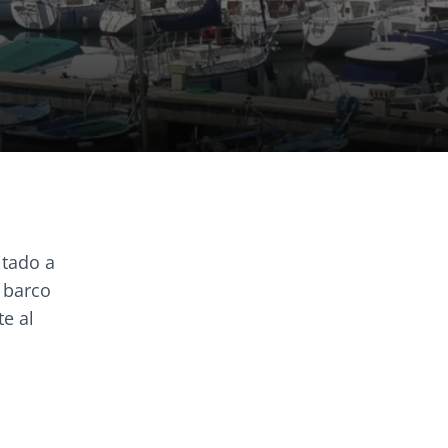
itado a
u barco
e al