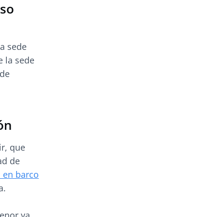
uso
la sede
e la sede
 de
ón
r, que
ad de
s en barco
a.
menor ya