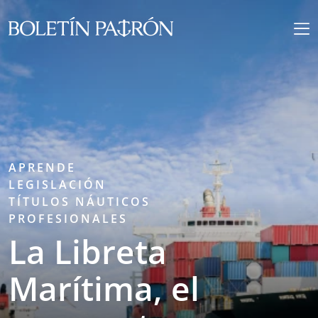
APRENDE
LEGISLACIÓN
TÍTULOS NÁUTICOS
PROFESIONALES
La Libreta
Marítima, el