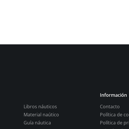
Información
Libros náuticos
Contacto
Material naútico
Política de c
Guía náutica
Política de p