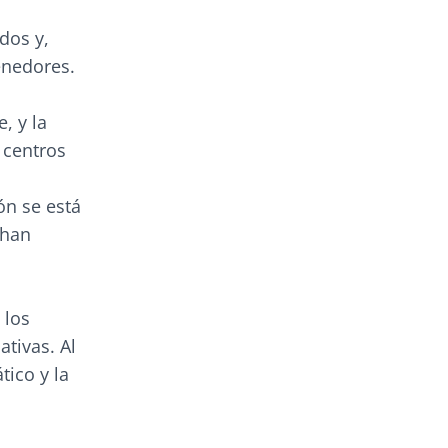
dos y,
enedores.
, y la
 centros
ón se está
 han
 los
ativas. Al
ico y la