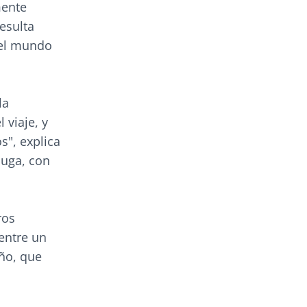
mente
esulta
 el mundo
la
 viaje, y
", explica
luga, con
ros
entre un
ño, que