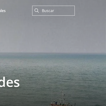
les
des