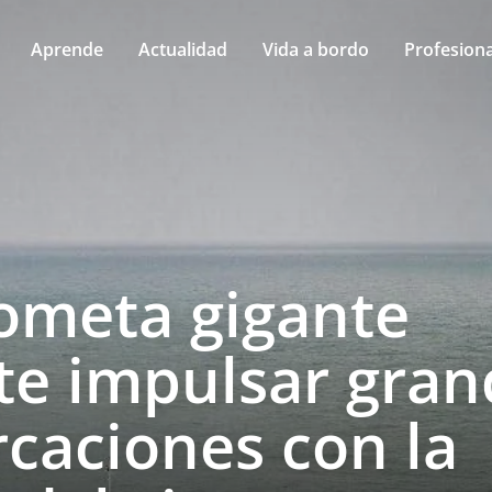
Aprende
Actualidad
Vida a bordo
Profesiona
ometa gigante
te impulsar gran
caciones con la