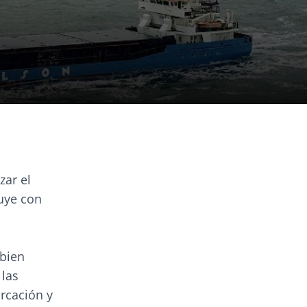
zar el
luye con
 bien
 las
arcación y