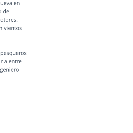
mueva en
o de
motores.
n vientos
s pesqueros
r a entre
ngeniero