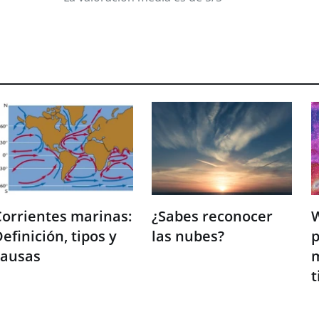
orrientes marinas:
¿Sabes reconocer
W
efinición, tipos y
las nubes?
p
causas
m
t