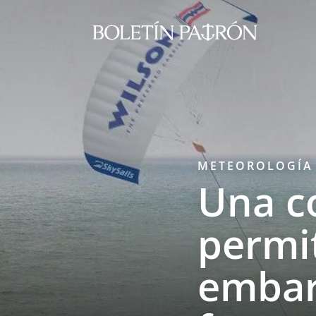
METEOROLOGÍA
Una c
permi
embar