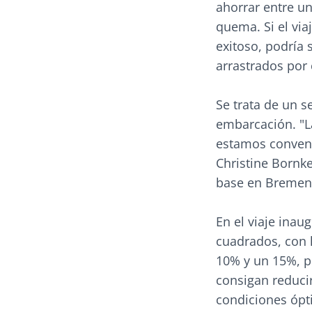
ahorrar entre u
quema. Si el via
exitoso, podría
arrastrados por
Se trata de un s
embarcación. "L
estamos convenc
Christine Bornk
base en Bremen,
En el viaje inau
cuadrados, con 
10% y un 15%, p
consigan reduci
condiciones ópt