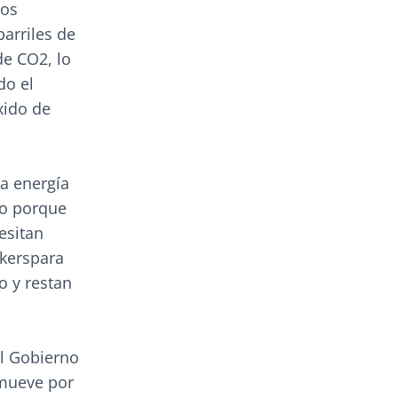
los
arriles de
de CO2, lo
do el
xido de
a energía
 o porque
esitan
akerspara
o y restan
el Gobierno
 mueve por