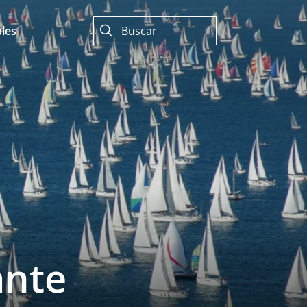
les
ante