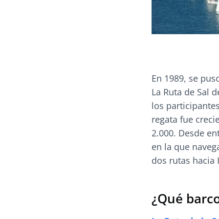
En 1989, se pus
La Ruta de Sal d
los participante
regata fue crec
2.000. Desde en
en la que naveg
dos rutas hacia I
¿Qué barco