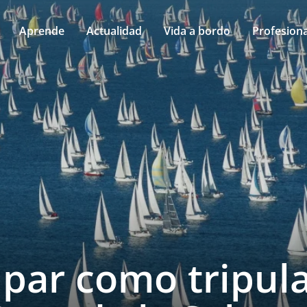
Aprende
Actualidad
Vida a bordo
Profesiona
ipar como tripul