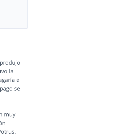
 produjo
uvo la
agaría el
 pago se
an muy
cón
Potrus.