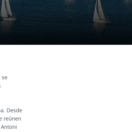
 se
s
ba. Desde
se reúnen
t Antoni