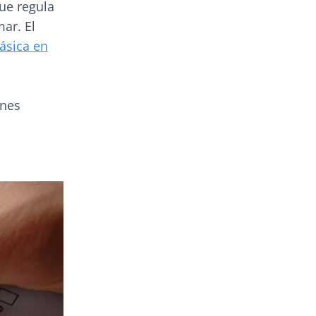
ue regula
mar. El
ásica en
ones