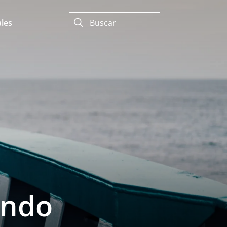
les
undo