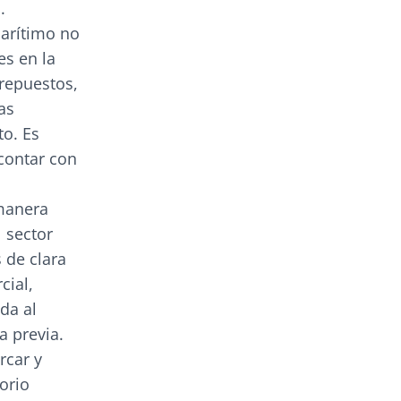
.
marítimo no
es en la
repuestos,
as
to. Es
contar con
 manera
 sector
 de clara
cial,
da al
a previa.
rcar y
orio