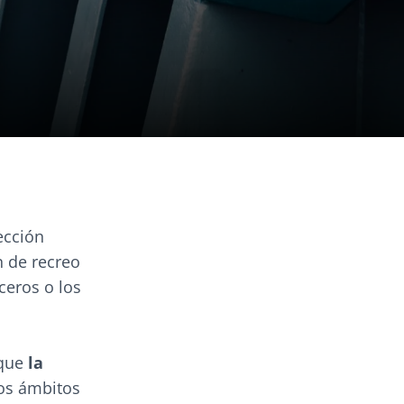
ección
n de recreo
ceros o los
 que
la
os ámbitos