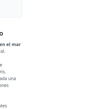
mo
 en el mar
al.
e
is,
Cada una
iones
ntes