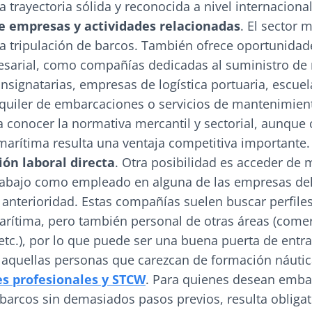
a trayectoria sólida y reconocida a nivel internacional
e empresas y actividades relacionadas
. El sector 
 la tripulación de barcos. También ofrece oportunidad
esarial, como compañías dedicadas al suministro de 
nsignatarias, empresas de logística portuaria, escuel
lquiler de embarcaciones o servicios de mantenimien
conocer la normativa mercantil y sectorial, aunque 
arítima resulta una ventaja competitiva importante.
ión laboral directa
. Otra posibilidad es acceder de
trabajo como empleado en alguna de las empresas del
 anterioridad. Estas compañías suelen buscar perfiles
rítima, pero también personal de otras áreas (comer
etc.), por lo que puede ser una buena puerta de entra
 aquellas personas que carezcan de formación náutic
es profesionales y STCW
. Para quienes desean emba
 barcos sin demasiados pasos previos, resulta obligat