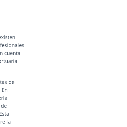
existen
ofesionales
en cuenta
ortuaria
rtas de
. En
ría
 de
Esta
re la