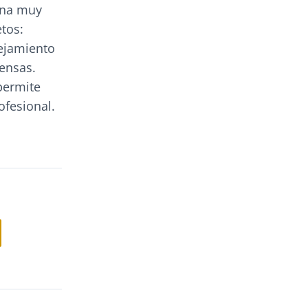
lina muy
tos:
lejamiento
tensas.
ermite
ofesional.