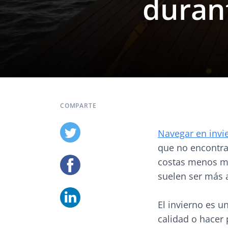
durant
COMPARTE
Navegar en invi
que no encontra
costas menos ma
suelen ser más a
El invierno es u
calidad o hacer 