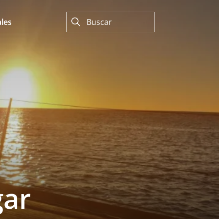
les
gar