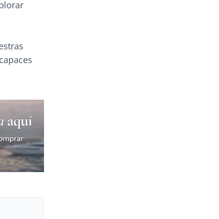
plorar
estras
 capaces