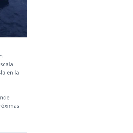
on
escala
la en la
onde
próximas