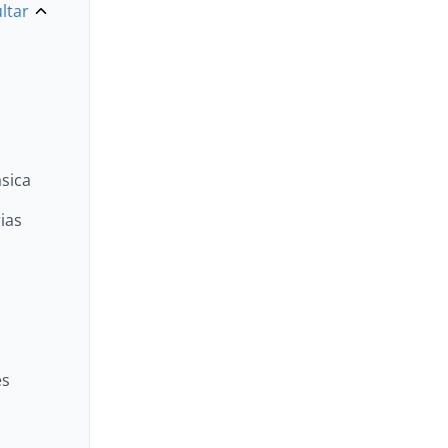
ltar
ásica
ias
es