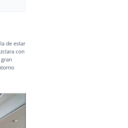
la de estar
ezclara con
a gran
ntorno