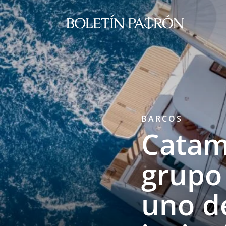
BARCOS
Catam
grupo
uno d