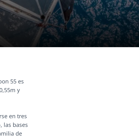
oon 55 es
20,55m y
rse en tres
, las bases
amilia de