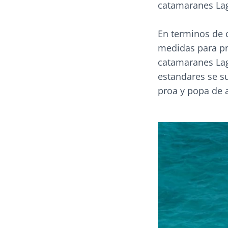
catamaranes La
En terminos de 
medidas para pr
catamaranes La
estandares se s
proa y popa de 