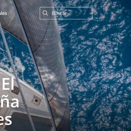
les
El
eña
es