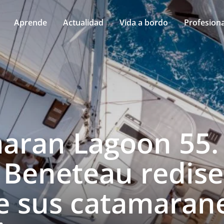
Aprende
Actualidad
Vida a bordo
Profesiona
aran Lagoon 55. 
 Beneteau redis
e sus catamaran