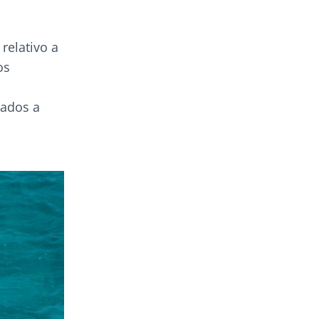
relativo a
os
uados a