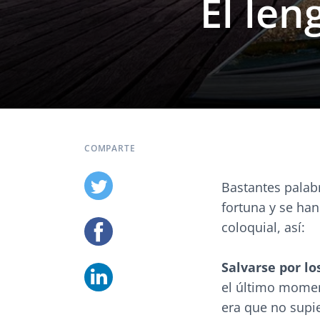
El len
COMPARTE
Bastantes palabr
fortuna y se ha
coloquial, así:
Salvarse por lo
el último moment
era que no supie