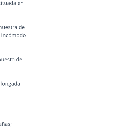
situada en
muestra de
ar incómodo
puesto de
olongada
añas;