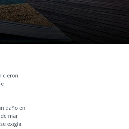
hicieron
je
gún daño en
e de mar
se exigía