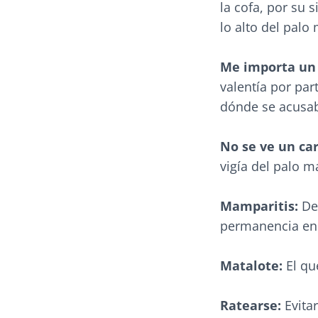
la cofa, por su 
lo alto del palo
Me importa un 
valentía por par
dónde se acusab
No se ve un car
vigía del palo m
Mamparitis:
Dep
permanencia en 
Matalote:
El que
Ratearse:
Evita