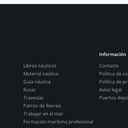
Información
Libros náuticos
Contacto
Material naútico
Política de c
Guía náutica
Política de p
Rutas
Aviso legal
Travesías
Puertos depo
Patrón de Recreo
Trabajar en el mar
Formación marítima profesional