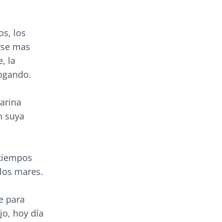
os, los
erse mas
, la
hogando.
arina
n suya
 tiempos
los mares.
e para
jo, hoy día