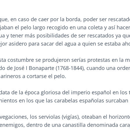
 que, en caso de caer por la borda, poder ser rescatad
jaban el pelo largo recogido en una coleta y así hac
gua y tener más posibilidades de ser rescatados ya que
ejor asidero para sacar del agua a quien se estaba a
sta costumbre se produjeron serías protestas en la m
ado de José I Bonaparte (1768-1844), cuando una orde
arineros a cortarse el pelo.
data de la época gloriosa del imperio español en los
mientos en los que las carabelas españolas surcaban 
egaciones, los serviolas (vigías), oteaban el horizont
 enemigos, dentro de una canastilla denominada cara