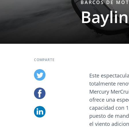
BARCOS DE MO
Bayli
COMPARTE
Este espectacul
totalmente reno
Mercury MerCrui
ofrece una espe
capacidad con 12
puesto de mando
el viento adici