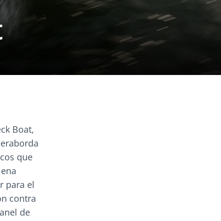
t
ck Boat,
ueraborda
icos que
lena
r para el
ón contra
panel de