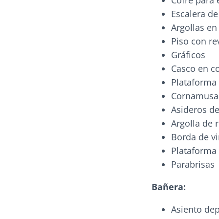
Cofre para 
Escalera de
Argollas en
Piso con re
Gráficos
Casco en co
Plataforma 
Cornamusas
Asideros d
Argolla de 
Borda de v
Plataforma
Parabrisas
Bañera:
Asiento dep