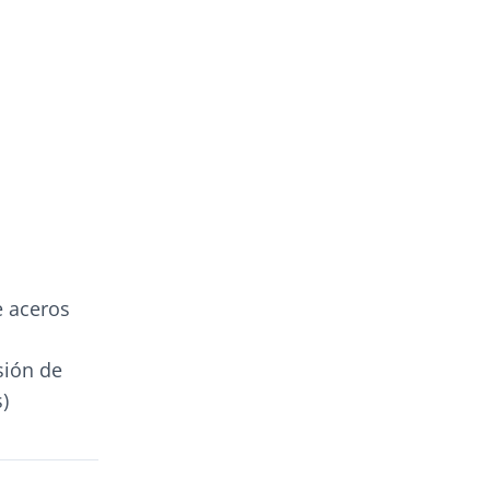
e aceros
sión de
)