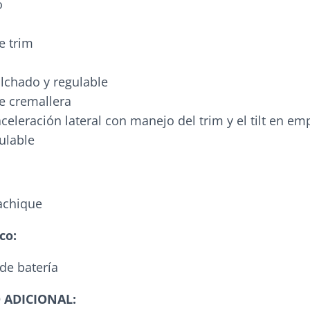
o
e trim
lchado y regulable
e cremallera
eleración lateral con manejo del trim y el tilt en e
ulable
achique
co:
 de batería
 ADICIONAL: