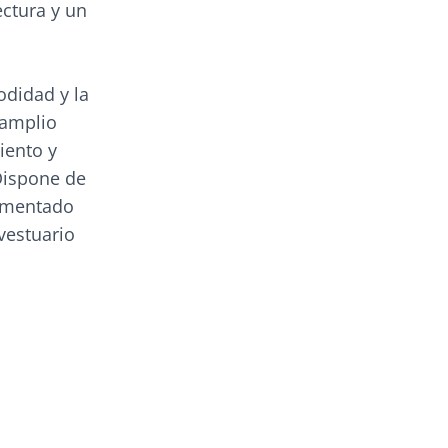
ctura y un
odidad y la
 amplio
iento y
Dispone de
timentado
vestuario