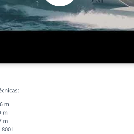
écnicas:
96 m
9 m
87 m
 800 l