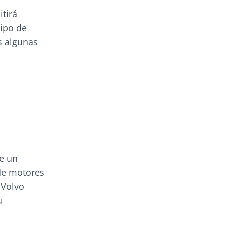
tirá
tipo de
s algunas
de un
de motores
 Volvo
u