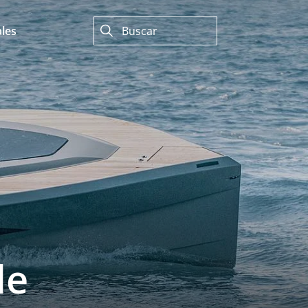
les
de