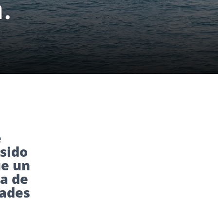
.
e
sido
ue un
ia de
dades