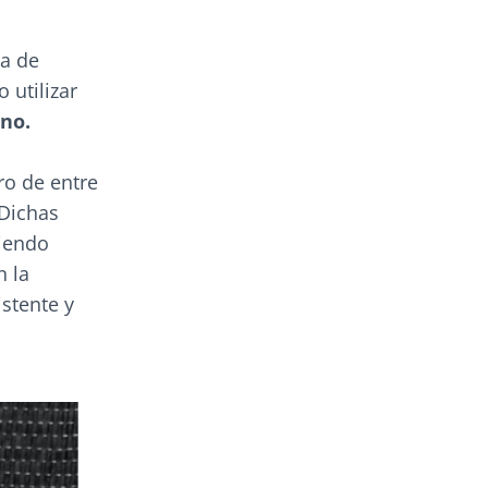
ra de
 utilizar
ono.
ro de entre
Dichas
siendo
 la
stente y