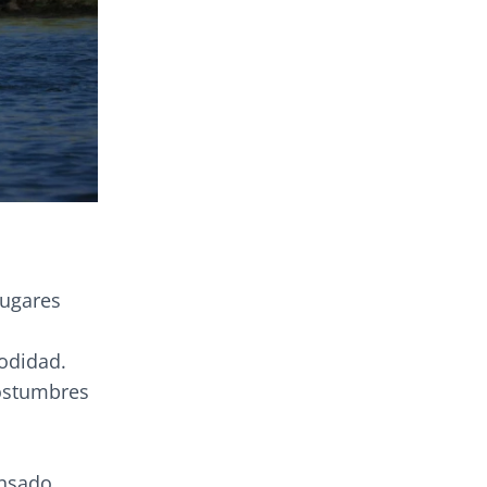
lugares
odidad.
costumbres
ensado,