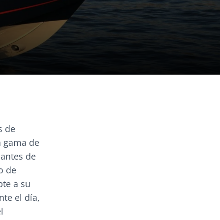
s de
na gama de
mantes de
o de
pte a su
te el día,
l