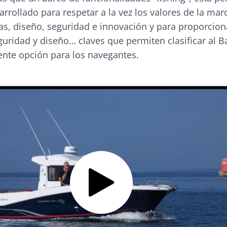
rrollado para respetar a la vez los valores de la mar
as, diseño, seguridad e innovación y para proporcion
guridad y diseño… claves que permiten clasificar al 
nte opción para los navegantes.