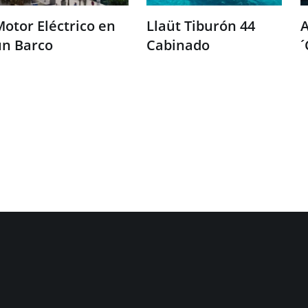
otor Eléctrico en
Llaüt Tiburón 44
A
un Barco
Cabinado