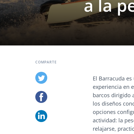
a la p
COMPARTE
El Barracuda es
experiencia en 
barcos dirigido 
los diseños conc
opciones config
actividad: la pe
relajarse, practi