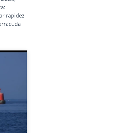
ca:
ar rapidez,
Barracuda