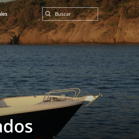
les
ados