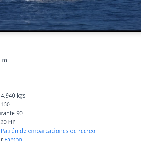
7 m
4,940 kgs
160 l
rante 90 l
 20 HP
o
Patrón de embarcaciones de recreo
or
Faeton