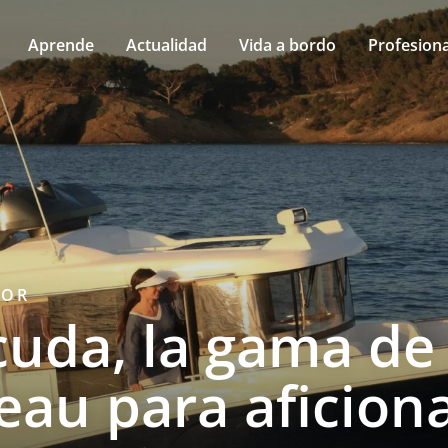
Aprende
Actualidad
Vida a bordo
Profesiona
TOR
cuda, la gama de
eau para aficion