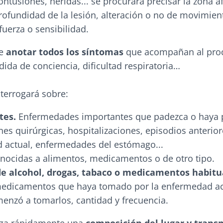
contusiones, heridas... se procurará precisar la zona a
ofundidad de la lesión, alteración o no de movimien
fuerza o sensibilidad.
ue
anotar todos los síntomas
que acompañan al pro
ida de conciencia, dificultad respiratoria…
nterrogará sobre:
tes.
Enfermedades importantes que padezca o haya 
nes quirúrgicas, hospitalizaciones, episodios anterior
 actual, enfermedades del estómago...
nocidas a alimentos, medicamentos o de otro tipo.
 alcohol, drogas, tabaco o medicamentos habitu
edicamentos que haya tomado por la enfermedad ac
nzó a tomarlos, cantidad y frecuencia.
haga rápidamente una
composición del lugar y trans