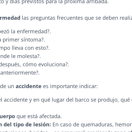
to y días previstos para la próxima arribada.
ermedad
las preguntas frecuentes que se deben reali
zó la enfermedad?.
u primer síntoma?.
mpo lleva con esto?.
nde le molesta?.
después, cómo evoluciona?.
 anteriormente?.
 de un
accidente
es importante indicar:
el accidente y en qué lugar del barco se produjo, qué 
cuerpo
que está afectada.
 del tipo de lesión:
En caso de quemaduras, hemorr