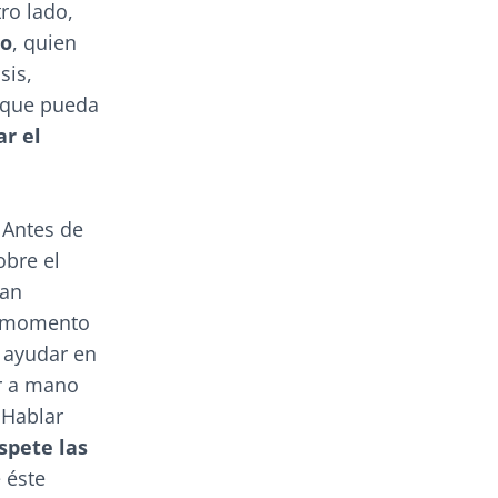
ro lado,
co
, quien
sis,
a que pueda
ar el
 Antes de
obre el
ean
el momento
á ayudar en
er a mano
 Hablar
spete las
 éste