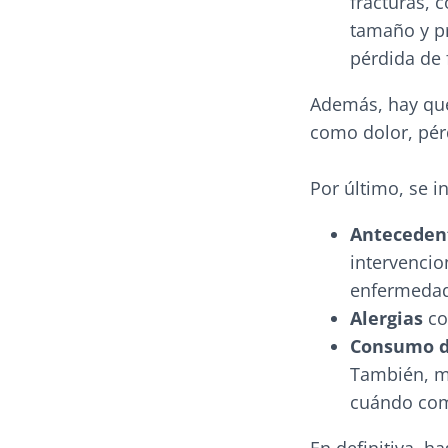
fracturas, 
tamaño y pr
pérdida de 
Además, hay q
como dolor, pérd
Por último, se i
Anteceden
intervencio
enfermedad
Alergias
co
Consumo de
También, m
cuándo come
En definitiva, 