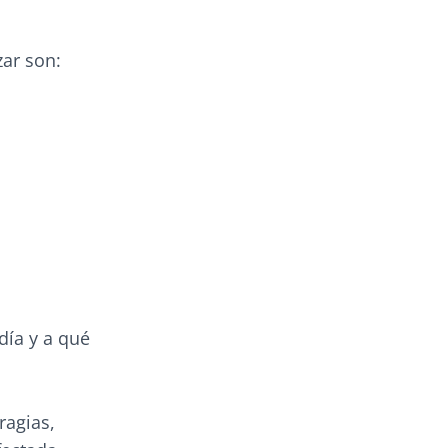
zar son:
día y a qué
agias,