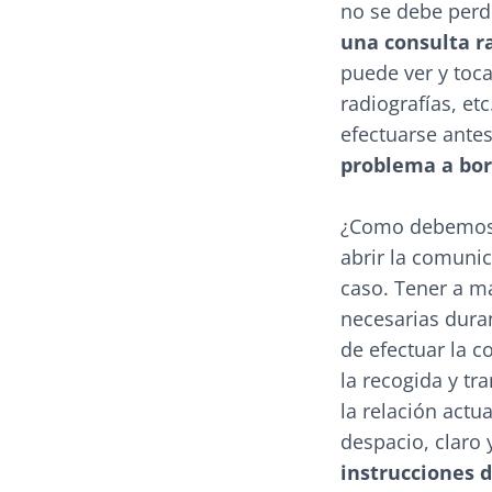
no se debe perd
una consulta r
puede ver y toca
radiografías, et
efectuarse ante
problema a bor
¿Como debemos h
abrir la comuni
caso. Tener a ma
necesarias dura
de efectuar la c
la recogida y tr
la relación actu
despacio, claro 
instrucciones 