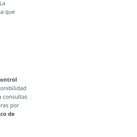
 La
na que
control
ponibilidad
a consultas
oras por
co de