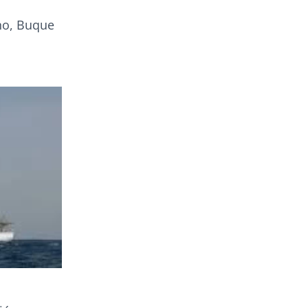
s
no, Buque