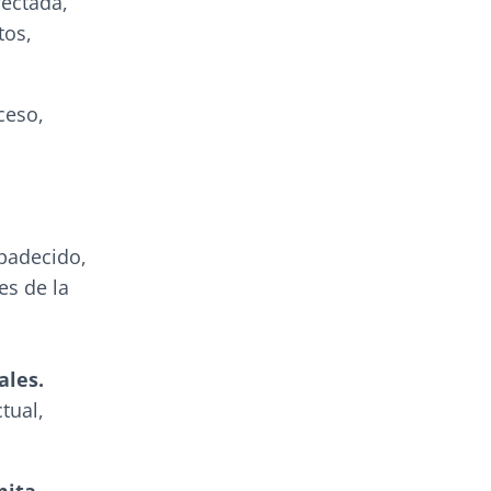
fectada,
tos,
ceso,
padecido,
es de la
ales.
tual,
mita