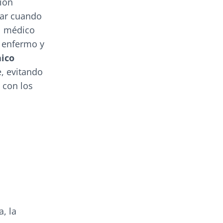
ión
lar cuando
l médico
l enfermo y
nico
, evitando
 con los
a, la