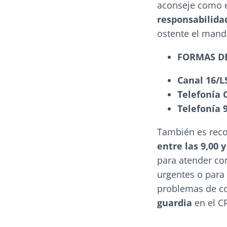
aconseje como en
responsabilida
ostente el mand
FORMAS D
Canal 16/L
Telefonía 
Telefonía 9
También es rec
entre las 9,00 
para atender con
urgentes o para
problemas de c
guardia
en el C