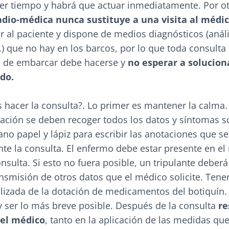
er tiempo y habrá que actuar inmediatamente. Por ot
adio-médica nunca sustituye a una visita al médi
r al paciente y dispone de medios diagnósticos (análi
c.) que no hay en los barcos, por lo que toda consult
s de embarcar debe hacerse y
no esperar a solucion
do.
acer la consulta?. Lo primer es mantener la calma.
cación se deben recoger todos los datos y síntomas s
no papel y lápiz para escribir las anotaciones que s
nte la consulta. El enfermo debe estar presente en 
onsulta. Si esto no fuera posible, un tripulante deber
ansmisión de otros datos que el médico solicite. Ten
alizada de la dotación de medicamentos del botiquín.
y ser lo más breve posible. Después de la consulta
re
del médico
, tanto en la aplicación de las medidas que