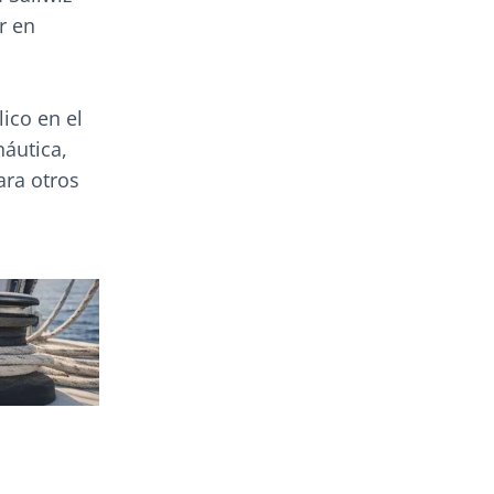
r en
ico en el
náutica,
ara otros