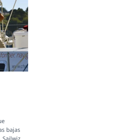
ue
as bajas
 Sailwiz