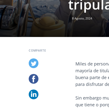
tripul
8 Agosto, 2024
COMPARTE
Miles de person
mayoría de titu
buena parte de 
para disfrutar d
Sin embargo much
que tiene o porq