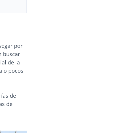
vegar por
n buscar
ial de la
ia o pocos
rías de
das de