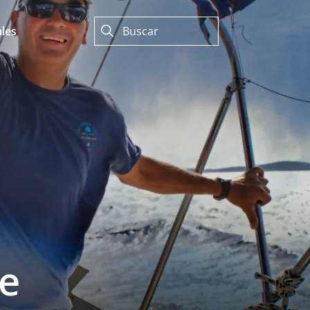
les
de