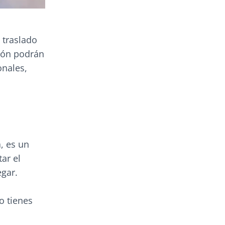
 traslado
ción podrán
onales,
, es un
tar el
gar.
o tienes