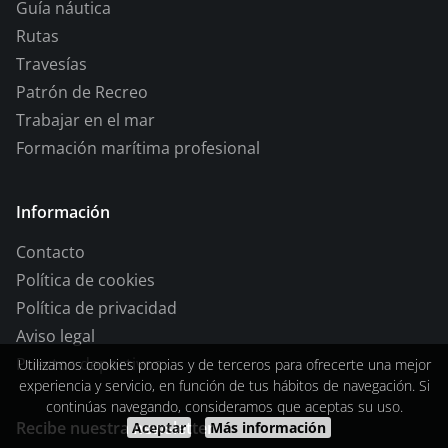
Guía náutica
Rutas
Travesías
Patrón de Recreo
Trabajar en el mar
Formación marítima profesional
Información
Contacto
Política de cookies
Política de privacidad
Aviso legal
Puertos deportivos
Utilizamos cookies propias y de terceros para ofrecerte una mejor
experiencia y servicio, en función de tus hábitos de navegación. Si
continúas navegando, consideramos que aceptas su uso.
Recibe nuestra newsletter
Aceptar
Más información