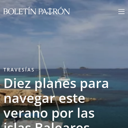
TRAVESÍAS
Diez planes para
navegar este
verano por las
islas Baleares