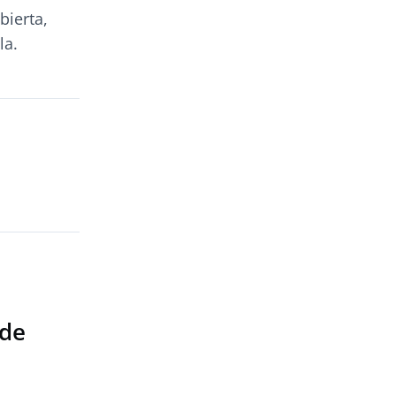
bierta,
la.
sde