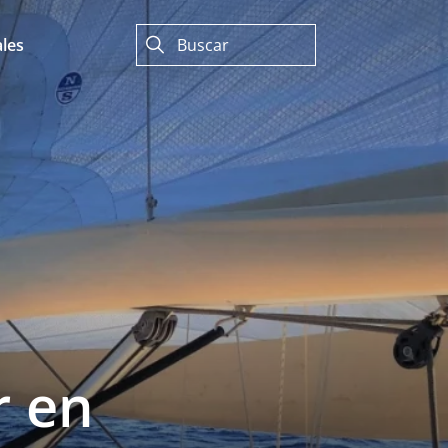
les
r en