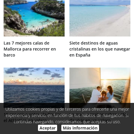
Las 7 mejores calas de
Siete destinos de aguas
Mallorca para recorrer en
cristalinas en los que navegar
barco
en España
Utilizamos cookies propias y de terceros para ofrecerte una mejor
15 consejos antes de Cruzar
Lo que necesitas saber antes
experiencia y servicio, en función de tus hábitos de navegación. Si
el Atlántico en velero
de vivir en un velero
continúas navegando, consideramos que aceptas su uso.
Aceptar
Más información