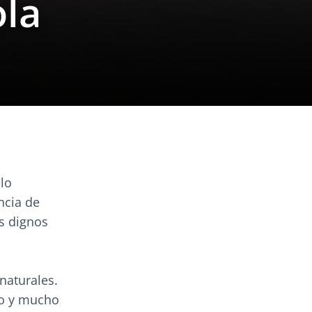
ola
lo
ncia de
os dignos
 naturales.
to y mucho