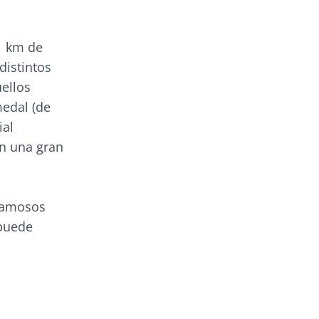
1 km de
distintos
uellos
medal (de
ial
en una gran
 famosos
 puede