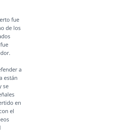
erto fue
no de los
tados
 fue
dor.
efender a
ía están
y se
eñales
ertido en
con el
seos
l