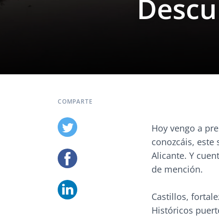
Descu
COMPARTE
Hoy vengo a pres
conozcáis, este
Alicante. Y cuen
de mención.
Castillos, fortal
Históricos puer