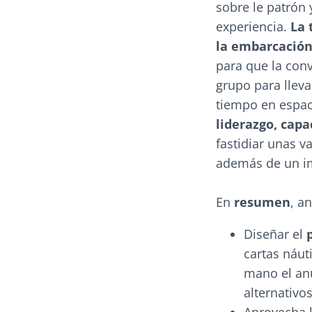
sobre le patrón 
experiencia.
La 
la embarcació
para que la con
grupo para lleva
tiempo en espac
liderazgo, cap
fastidiar unas 
además de un i
En
resumen
, a
Diseñar el
cartas náut
mano el anu
alternativo