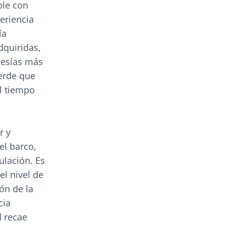
ble con
eriencia
ía
dquiridas,
vesías más
erde que
l tiempo
r y
el barco,
ulación. Es
l nivel de
ón de la
cia
d recae