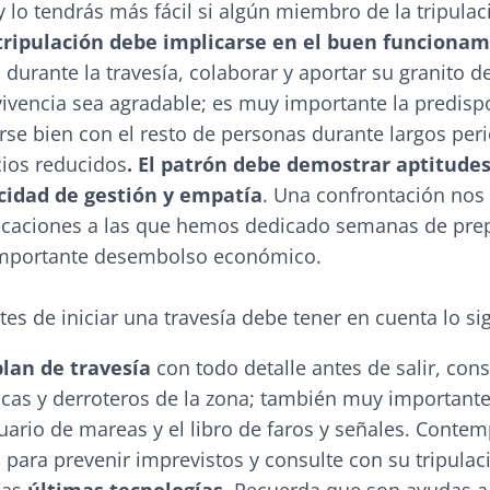
y lo tendrás más fácil si algún miembro de la tripulac
tripulación debe implicarse en el buen funcionam
n
durante la travesía, colaborar y aportar su granito d
vivencia sea agradable; es muy importante la predisp
rse bien con el resto de personas durante largos per
ios reducidos
. El patrón debe demostrar aptitude
acidad de gestión y empatía
. Una confrontación no
vacaciones a las que hemos dedicado semanas de pre
mportante desembolso económico.
ntes de iniciar una travesía debe tener en cuenta lo si
plan de travesía
con todo detalle antes de salir, con
icas y derroteros de la zona; también muy importante
ario de mareas y el libro de faros y señales. Contem
s para prevenir imprevistos y consulte con su tripulac