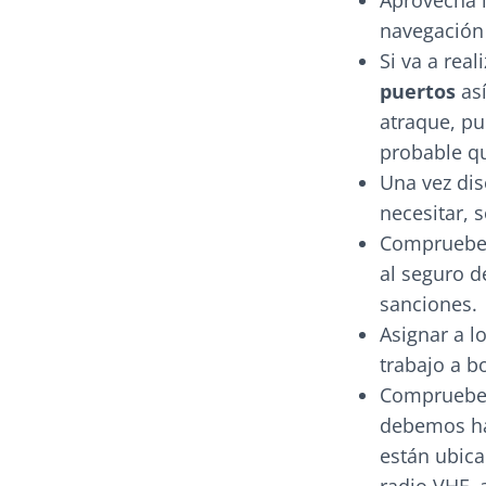
Aprovecha 
navegación 
Si va a rea
puertos
así
atraque, pu
probable qu
Una vez dis
necesitar, s
Compruebe 
al seguro d
sanciones.
Asignar a lo
trabajo a b
Compruebe
debemos hac
están ubica