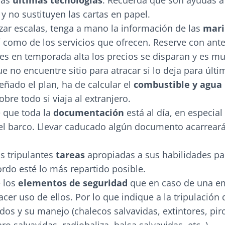
las
últimas tecnologías
. Recuerda que son ayudas a
y no sustituyen las cartas en papel.
lizar escalas, tenga a mano la información de las
mari
 como de los servicios que ofrecen. Reserve con ante
es en temporada alta los precios se disparan y es m
e no encuentre sitio para atracar si lo deja para últi
eñado el plan, ha de calcular el
combustible y agua
obre todo si viaja al extranjero.
que toda la
documentación
está al día, en especial
el barco. Llevar caducado algún documento acarrear
s tripulantes
tareas
apropiadas a sus habilidades pa
ordo esté lo más repartido posible.
 los
elementos de seguridad
que en caso de una e
er uso de ellos. Por lo que indique a la tripulación
dos y su manejo (chalecos salvavidas, extintores, pir