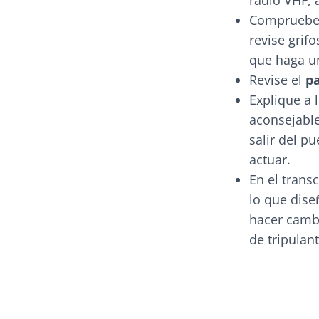
radio VHF, a
Compruebe
revise grif
que haga u
Revise el
p
Explique a 
aconsejable
salir del p
actuar.
En el trans
lo que dis
hacer cambi
de tripulan