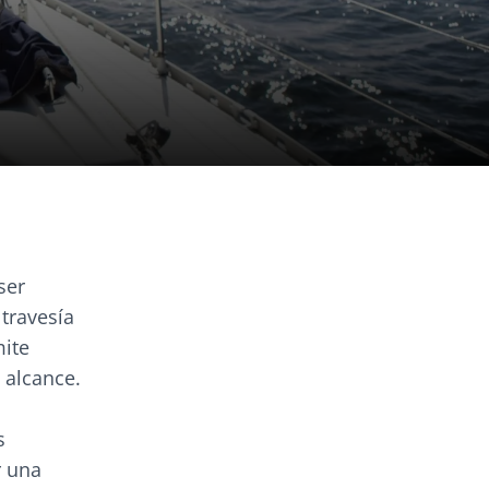
ser
travesía
mite
 alcance.
s
r una