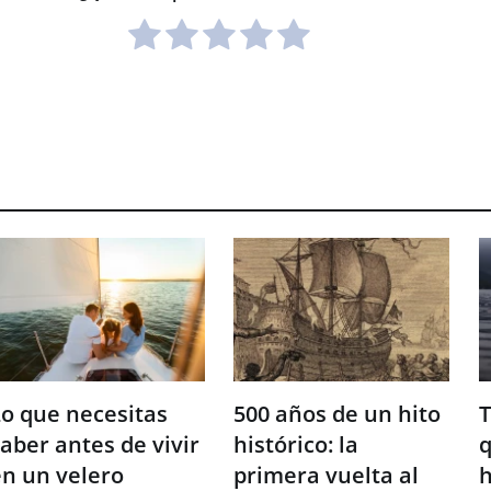
o que necesitas
500 años de un hito
T
aber antes de vivir
histórico: la
q
n un velero
primera vuelta al
h