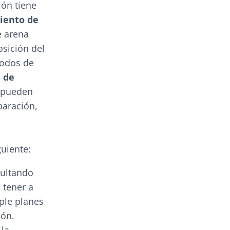
ión tiene
iento de
e arena
osición del
iodos de
s de
s pueden
paración,
guiente:
sultando
 tener a
ple planes
ión.