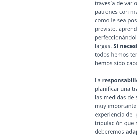
travesía de vari
patrones con ma
como le sea pos
previsto, aprend
perfeccionándol
largas.
Si neces
todos hemos ten
hemos sido capa
La
responsabili
planificar una t
las medidas de s
muy importante 
experiencia del 
tripulación que
deberemos
ada