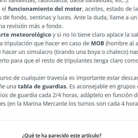
ro salvavidas, radiobaliza, balsa salvavidas, etc..).
 el
funcionamiento del motor
, aceites, estado de la
os de fondo, sentinas y luces. Ante la duda, llame a u
na revisión más a fondo.
arte meteorológico
y si no lo tiene claro aplace la sa
la tripulación que hacer en caso de
MOB
(hombre al a
 hacer un simulacro (tirando una boya o chaleco) n
uerto para que el resto de tripulantes tenga claro co
curso de cualquier travesía es importante estar desc
eñe una
tabla de guardias
. Es aconsejable en grupos 
os de guardia cada 2/4 horas, adáptelo en función 
tes (en la Marina Mercante los turnos son cada 4 hora
¿Qué te ha parecido este artículo?