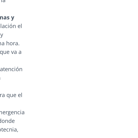
 la
nas y
lación el
uy
ma hora.
que va a
 atención
á
ra que el
mergencia
 donde
otecnia,