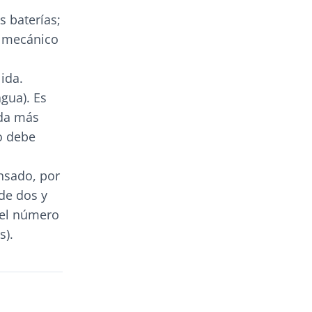
s baterías;
n mecánico
lida.
gua). Es
ada más
mo debe
ansado, por
de dos y
del número
s).