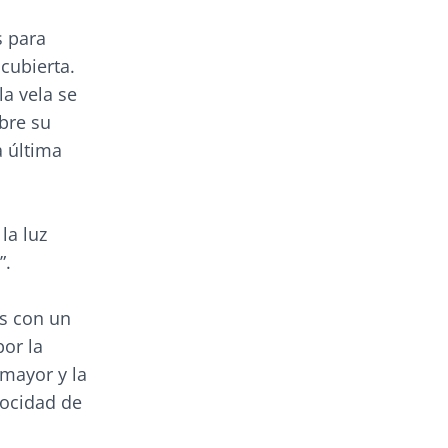
s para
cubierta.
la vela se
bre su
a última
la luz
”.
os con un
or la
 mayor y la
locidad de