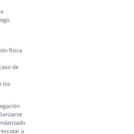
se
logo.
ón física
 caso de
n los
vegación
iarizarse
tandarizado
rescatar a