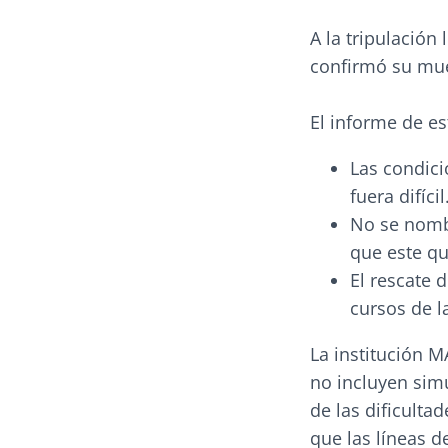
A la tripulación
confirmó su mue
El informe de es
Las condici
fuera difícil
No se nombr
que este qu
El rescate 
cursos de l
La institución 
no incluyen sim
de las dificulta
que las líneas d