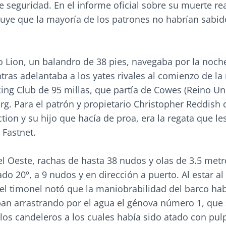
e seguridad. En el informe oficial sobre su muerte re
luye que la mayoría de los patrones no habrían sabi
o Lion, un balandro de 38 pies, navegaba por la noch
tras adelantaba a los yates rivales al comienzo de la
ing Club de 95 millas, que partía de Cowes (Reino Un
rg. Para el patrón y propietario Christopher Reddish
ion y su hijo que hacía de proa, era la regata que le
a Fastnet.
l Oeste, rachas de hasta 38 nudos y olas de 3.5 metro
o 20º, a 9 nudos y en dirección a puerto. Al estar al
 el timonel notó que la maniobrabilidad del barco ha
an arrastrando por el agua el génova número 1, que 
os candeleros a los cuales había sido atado con pulp