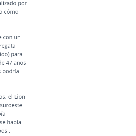
alizado por
do cómo
e con un
 regata
ido) para
 de 47 años
s podría
s, el Lion
 suroeste
bía
se había
os .