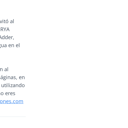
itó al
 RYA
 Adder,
gua en el
n al
páginas, en
 utilizando
no eres
rones.com