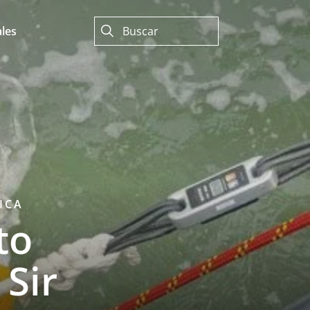
les
ICA
to
Sir