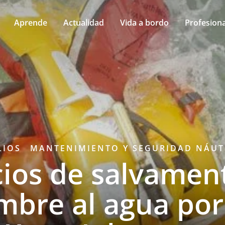
Aprende
Actualidad
Vida a bordo
Profesiona
LIOS
MANTENIMIENTO Y SEGURIDAD NÁUT
cios de salvamen
bre al agua por 