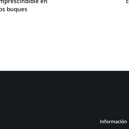
mprescindible en
c
los buques
Información