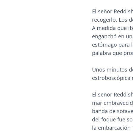
El señor Reddish
recogerlo. Los d
A medida que iba
enganchó en una
estómago para li
palabra que pro
Unos minutos de
estroboscópica d
El señor Reddis
mar embravecido 
banda de sotave
del foque fue s
la embarcación 