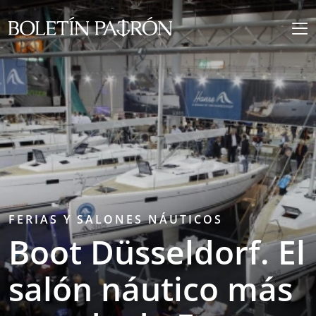
FERIAS Y SALONES NÁUTICOS
Boot Düsseldorf. El
salón náutico más