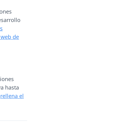
iones
esarrollo
es
a web de
ciones
va hasta
e
rellena el