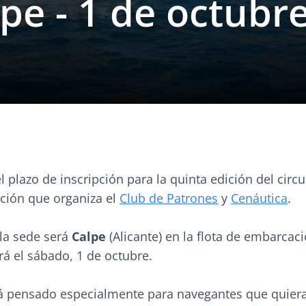
pe - 1 de octubr
l plazo de inscripción para la quinta edición del circu
ación que organiza el
Club de Patrones
y
Cenáutica
.
 la sede será
Calpe
(Alicante) en la flota de embarca
erá el sábado, 1 de octubre.
stá pensado especialmente para navegantes que quiera