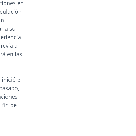
ciones en
ipulación
on
ar a su
periencia
revia a
rá en las
inició el
 pasado,
aciones
 fin de