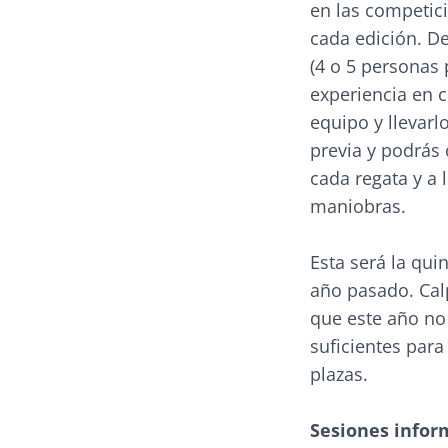
en las competic
cada edición. D
(4 o 5 personas 
experiencia en c
equipo y llevarl
previa y podrás 
cada regata y a 
maniobras.
Esta será la quin
año pasado. Cal
que este año no
suficientes para 
plazas.
Sesiones infor