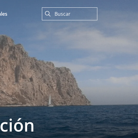
les
ación