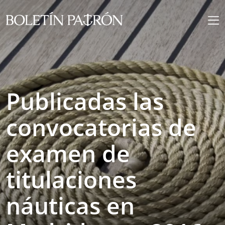
Publicadas las
convocatorias de
examen de
titulaciones
náuticas en