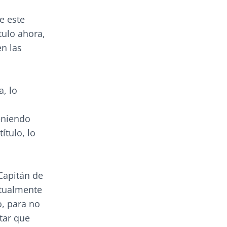
e este
tulo ahora,
n las
, lo
eniendo
ítulo, lo
Capitán de
ctualmente
o, para no
itar que