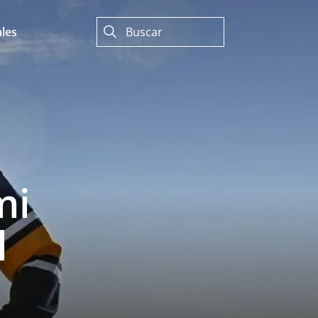
les
mi
l