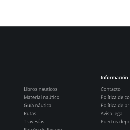
Información
Libros náuticos
Contacto
Material naútico
Política de c
Guía náutica
Política de p
Rutas
Aviso legal
Travesías
Puertos depo
Patrón de Recreo