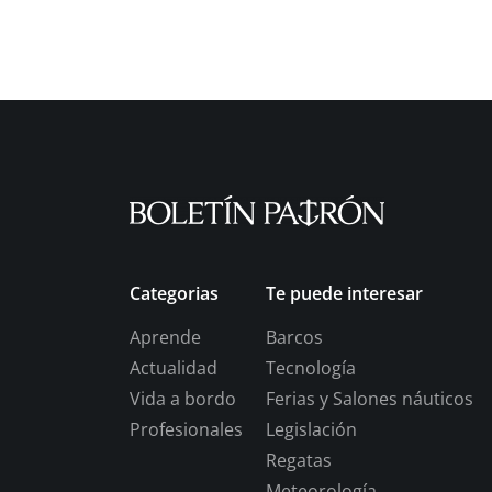
Categorias
Te puede interesar
Aprende
Barcos
Actualidad
Tecnología
Vida a bordo
Ferias y Salones náuticos
Profesionales
Legislación
Regatas
Meteorología