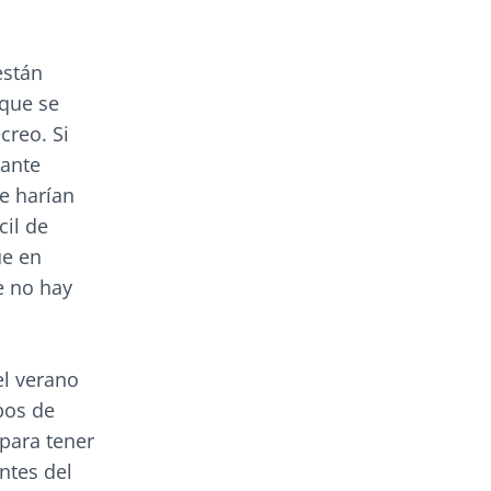
están
 que se
creo. Si
cante
e harían
cil de
ue en
e no hay
el verano
pos de
para tener
ntes del