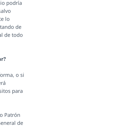
io podría
salvo
e lo
atando de
al de todo
ar?
forma, o si
erá
sitos para
 o Patrón
General de