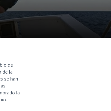
bio de
o de la
es se han
las
mbrado la
bio.