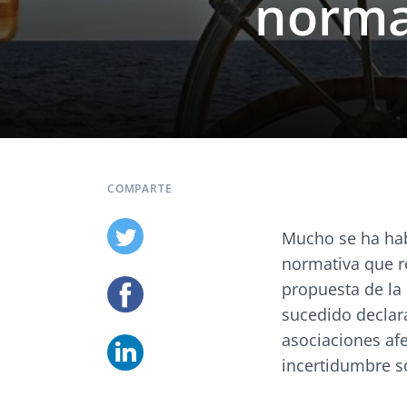
norma
COMPARTE
Mucho se ha hab
normativa que re
propuesta de la
sucedido declara
asociaciones af
incertidumbre s