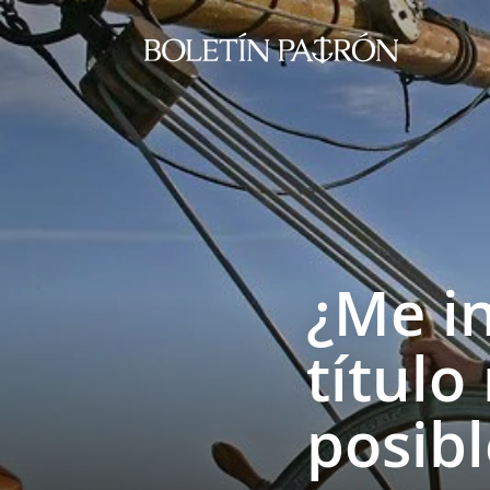
¿Me i
título
posib