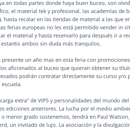
ya en todas partes donde haya buen buceo, son olvid
fico, el material tek y profesional, las academías de 
s), hasta recalar en las tiendas de material a las que e
ras ferias europeas no les está permitido vender in si
car el material y hasta reservarlo para después ir a re
 estaréis ambos sin duda más tranquilos.
á presente un año mas en esta feria con promocione
los aficionados al buceo que quieran obtener su títul
resados podrán contratar directamente su curso y/o p
a escuela.
"carga extra" de VIPS y personalidades del mundo de
res ediciones anteriores. La lucha por el medio ambi
 o menor grado sostenemos, tendrá en Paul Watson,
rd, un invitado de lujo. La asociación y la divulgació