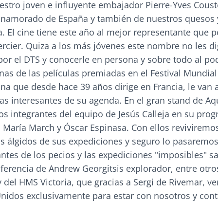
stro joven e influyente embajador Pierre-Yves Coust
enamorado de España y también de nuestros quesos 
. El cine tiene este año al mejor representante que
ercier. Quiza a los más jóvenes este nombre no les d
por el DTS y conocerle en persona y sobre todo al po
unas de las películas premiadas en el Festival Mundial
a que desde hace 39 años dirige en Francia, le van 
nas interesantes de su agenda. En el gran stand de A
os integrantes del equipo de Jesús Calleja en su pro
 María March y Óscar Espinasa. Con ellos reviviremo
 álgidos de sus expediciones y seguro lo pasaremos
ntes de los pecios y las expediciones "imposibles" s
ferencia de Andrew Georgitsis explorador, entre otro
 y del HMS Victoria, que gracias a Sergi de Rivemar, v
nidos exclusivamente para estar con nosotros y con