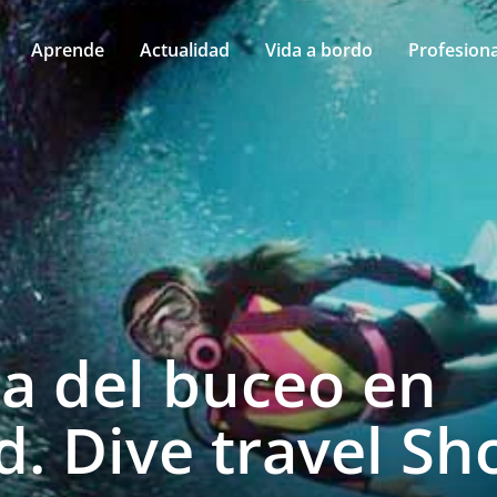
Aprende
Actualidad
Vida a bordo
Profesiona
ia del buceo en
d. Dive travel S