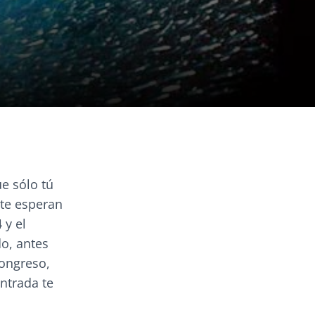
ue sólo tú
 te esperan
 y el
o, antes
ongreso,
entrada te