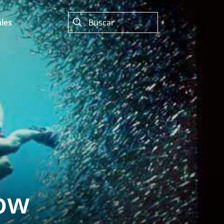
les
how