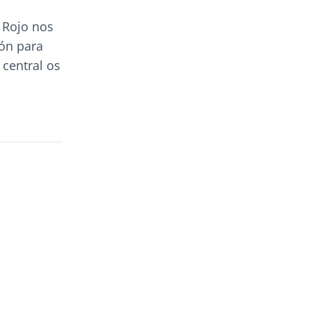
r Rojo nos
zón para
 central os