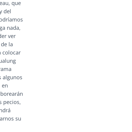
eau, que
y del
 podríamos
iga nada,
der ver
 de la
a colocar
qualung
grama
s algunos
 en
aborearán
s pecios,
endrá
tarnos su