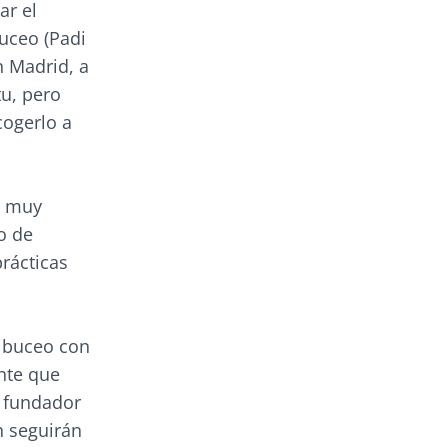
ar el
buceo (Padi
n Madrid, a
tu, pero
cogerlo a
s muy
o de
rácticas
l buceo con
ente que
 fundador
n seguirán