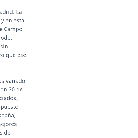
drid. La
 y en esta
 de Campo
modo,
sin
ro que ese
ás variado
con 20 de
ciados,
upuesto
spaña,
mejores
s de