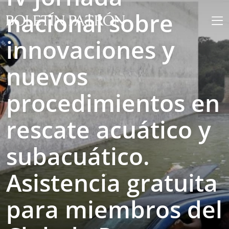
nacional sobre
innovaciones y
nuevos
procedimientos en
rescate acuático y
subacuático.
Asistencia gratuita
para miembros del