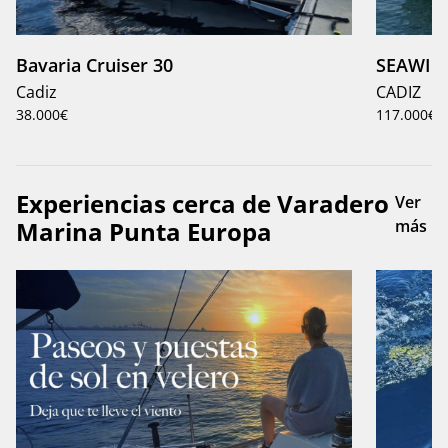
Bavaria Cruiser 30
SEAWIN
Cadiz
CADIZ
38.000€
117.000€
Experiencias cerca de Varadero
Ver
Marina Punta Europa
más