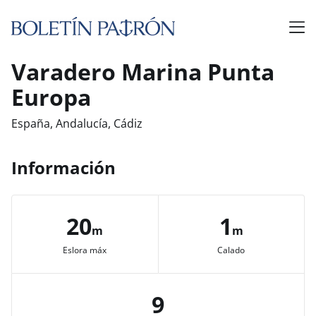
Varadero Marina Punta
Europa
España, Andalucía, Cádiz
Información
20
1
m
m
Eslora máx
Calado
9