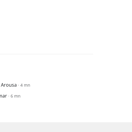
e Arousa
· 4 mn
 mar
· 6 mn