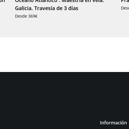
ón
Océano Atlántico : Maestría en vela.
Prá
Galicia. Travesía de 3 días
Des
Desde 369€
Información