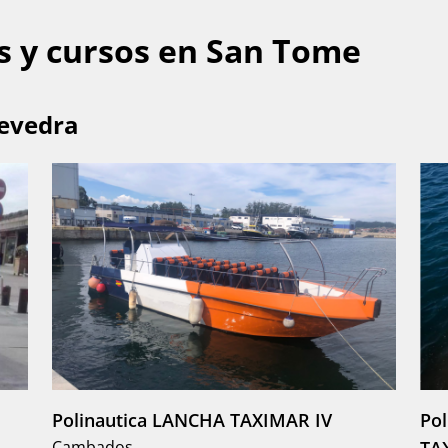
s y cursos en San Tome
tevedra
Polinautica LANCHA TAXIMAR IV
Po
Cambados
TA