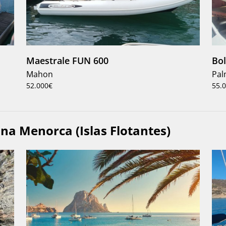
Maestrale FUN 600
Bol
Mahon
Pal
52.000€
55.
na Menorca (Islas Flotantes)