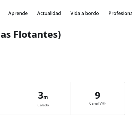
Aprende
Actualidad
Vida a bordo
Profesiona
as Flotantes)
3
9
m
Canal VHF
Calado