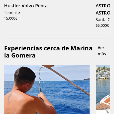
Hustler Volvo Penta
ASTROM
Tenerife
ASTROM
15.000€
Santa Cru
65.000€
Experiencias cerca de Marina
Ver
la Gomera
más