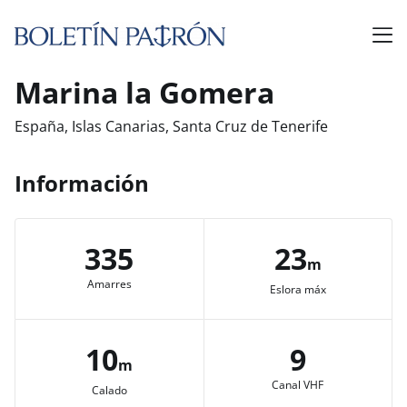
Marina la Gomera
España, Islas Canarias, Santa Cruz de Tenerife
Información
335
23
m
Amarres
Eslora máx
10
9
m
Canal VHF
Calado