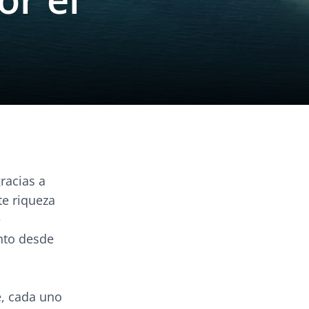
racias a
te riqueza
e
anto desde
, cada uno