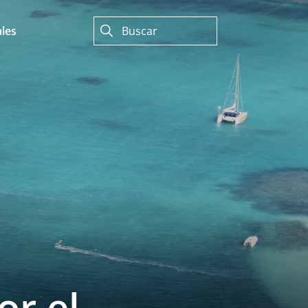
les
or el