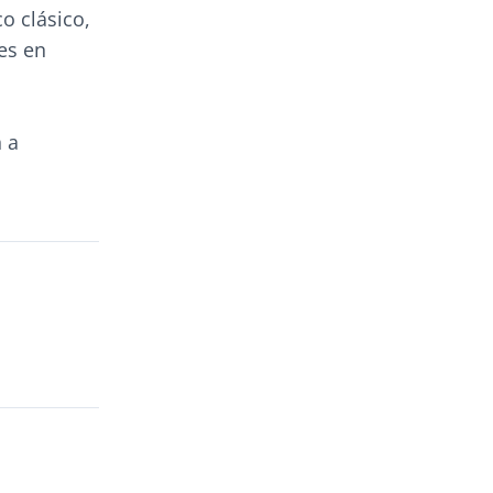
o clásico,
es en
n a