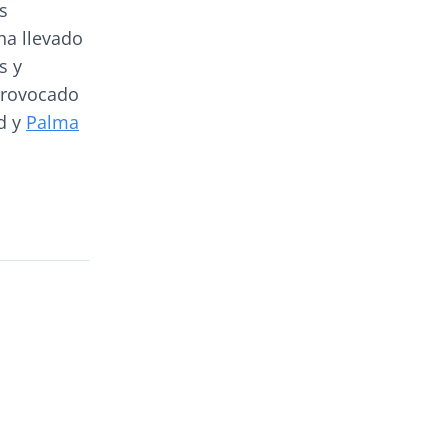
s
ha llevado
s y
provocado
id y
Palma