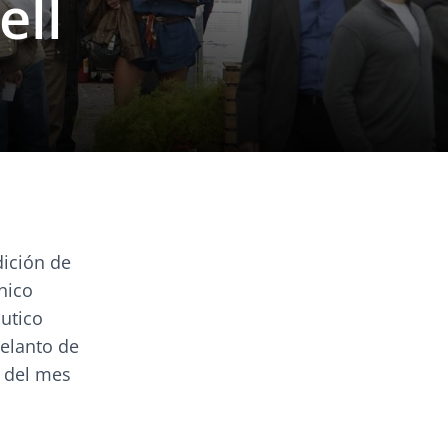
ell
dición de
nico
utico
delanto de
r del mes