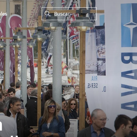
les
n