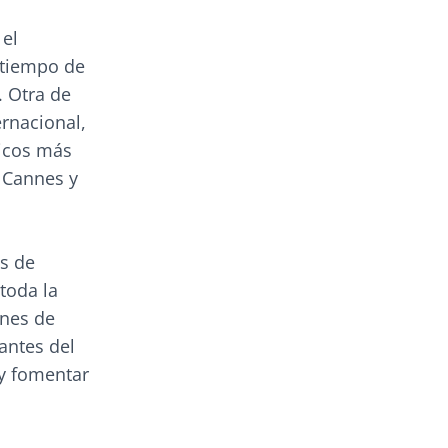
 el
 tiempo de
. Otra de
ernacional,
ticos más
e Cannes y
os de
toda la
ones de
antes del
 y fomentar