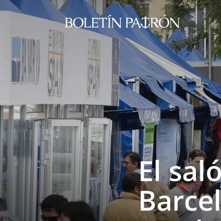
El sal
Barce