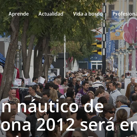
Aprende
Actualidad
Vida a bordo
Profesiona
ón náutico de
lona 2012 será e