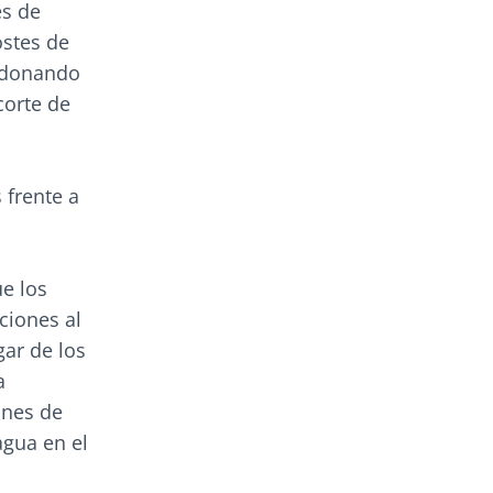
es de
ostes de
andonando
corte de
 frente a
e los
ciones al
gar de los
a
ones de
agua en el