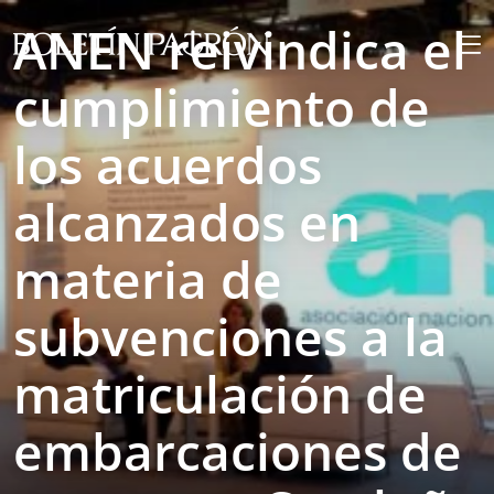
ANEN reivindica el
cumplimiento de
los acuerdos
alcanzados en
materia de
subvenciones a la
matriculación de
embarcaciones de