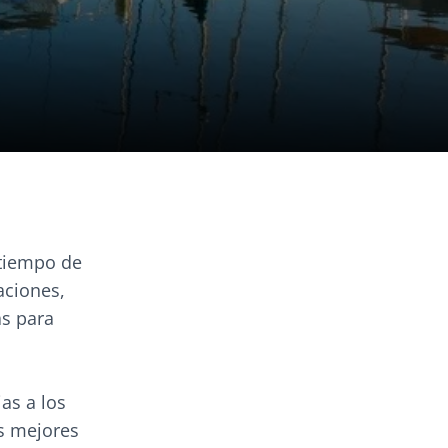
 tiempo de
aciones,
as para
as a los
as mejores