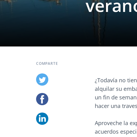
veran
COMPARTE
¿Todavía no tie
alquilar su emba
un fin de semana
hacer una traves
Aproveche la exp
acuerdos especi