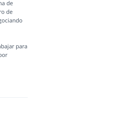
na de
ro de
egociando
abajar para
por