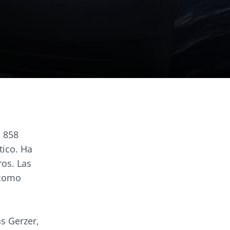
o 858
ico. Ha
ros. Las
 como
s Gerzer,