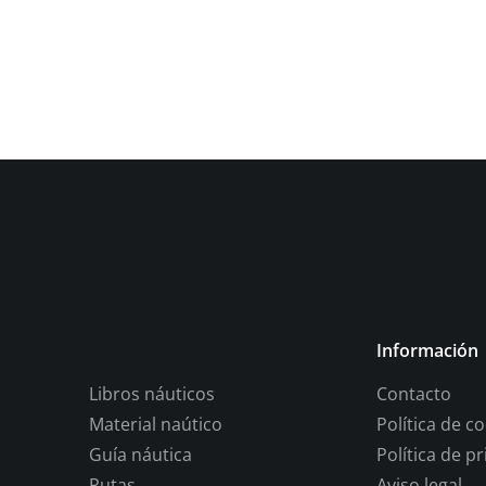
Información
Libros náuticos
Contacto
Material naútico
Política de c
Guía náutica
Política de p
Rutas
Aviso legal