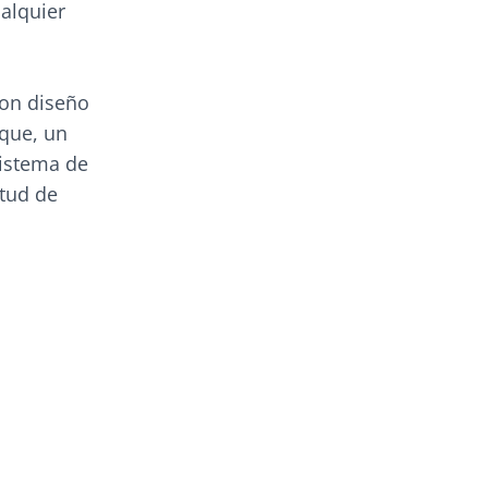
ualquier
con diseño
aque, un
sistema de
itud de