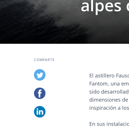
alpes
COMPARTE
El astillero Fau
Fantom, una emb
sido desarrolla
dimensiones de 
inspiración a lo
En sus instalaci