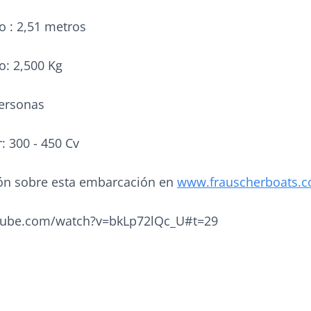
o : 2,51 metros
o: 2,500 Kg
Personas
: 300 - 450 Cv
ón sobre esta embarcación en
www.frauscherboats.
tube.com/watch?v=bkLp72lQc_U#t=29